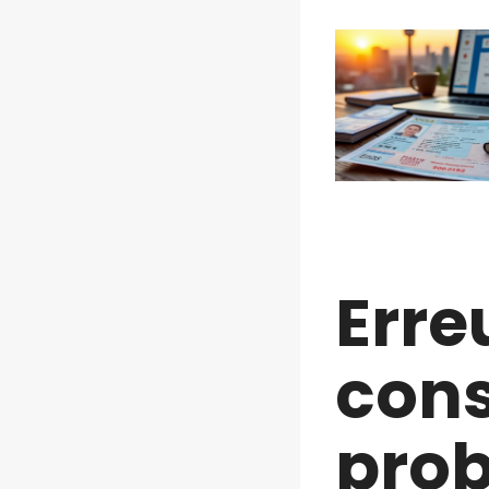
Erre
cons
prob