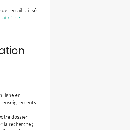
de l’email utilisé
’état d’une
ation
n ligne en
e renseignements
votre dossier
r la recherche ;