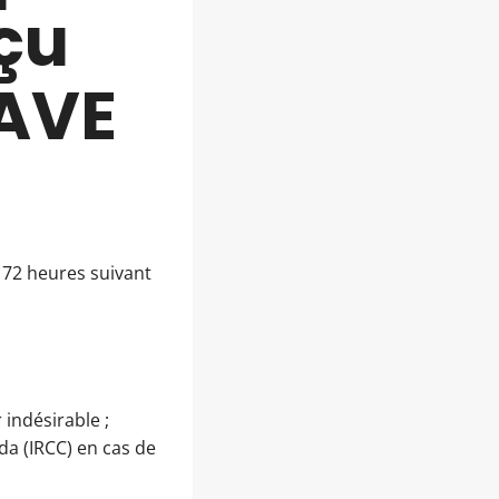
çu
’AVE
s 72 heures suivant
 indésirable ;
da (IRCC) en cas de