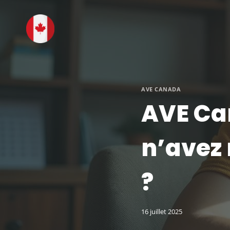
Aller
au
contenu
AVE CANADA
AVE Can
n’avez
?
16 juillet 2025