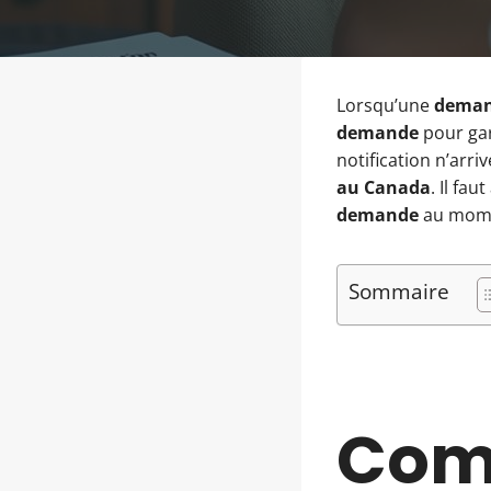
Lorsqu’une
deman
demande
pour gara
notification n’arr
au Canada
. Il fa
demande
au mome
Sommaire
Com