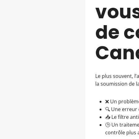
vous
de c
Can
Le plus souvent, l
la soumission de l
❌ Un problème
🔍 Une erreur 
📥 Le filtre a
🕒 Un traiteme
contrôle plus 