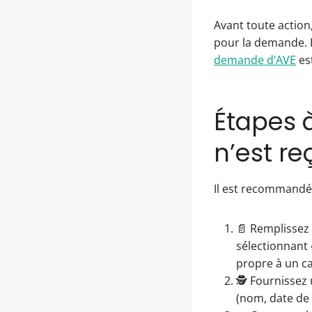
Avant toute action,
pour la demande. Po
demande d’AVE
est
Étapes 
n’est re
Il est recommandé, 
📄 Remplissez
sélectionnant
propre à un ca
🕵️ Fournissez
(nom, date de 