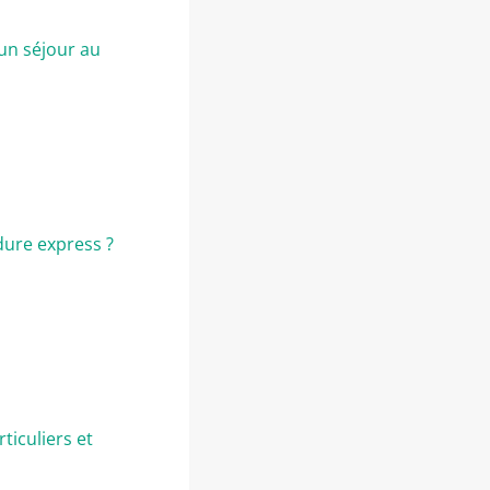
 un séjour au
dure express ?
ticuliers et