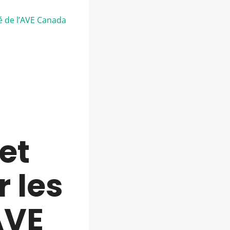
té de l’AVE Canada
et
r les
AVE