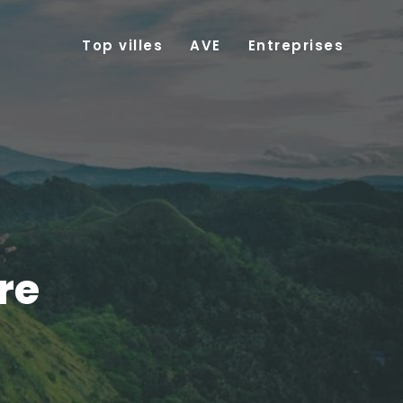
Top villes
AVE
Entreprises
e
re