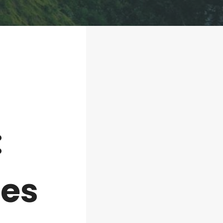
:
ces