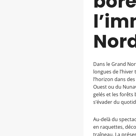
boré
l’im
Nor
Dans le Grand Nor
longues de l’hiver
l’horizon dans des 
Ouest ou du Nunavik
gelés et les forêt
s’évader du quotid
Au-delà du spectac
en raquettes, déco
traîneau. La prése