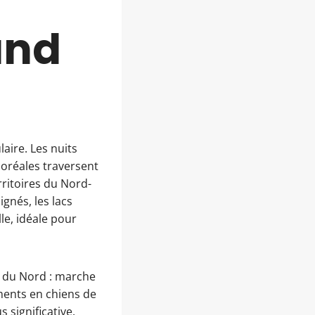
and
ire. Les nuits
boréales traversent
rritoires du Nord-
gnés, les lacs
le, idéale pour
es du Nord : marche
ments en chiens de
 significative.