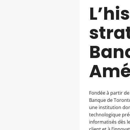
L’his
stra
Banq
Amé
Fondée à partir de
Banque de Toronto
une institution don
technologique préc
informatisés dès l
client et à l’innova