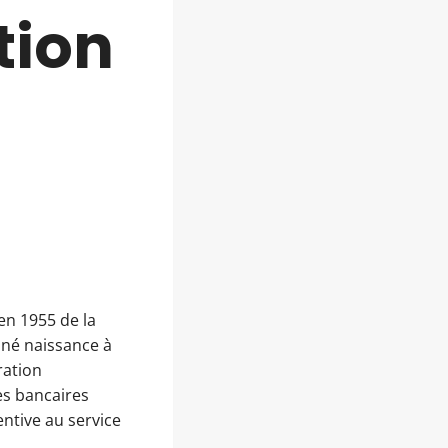
ution
en 1955 de la
nné naissance à
ration
es bancaires
ntive au service