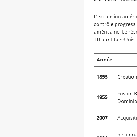
L’expansion améric
contrôle progressi
américaine. Le rés
TD aux États-Unis,
Année
1855
Créatio
Fusion 
1955
Domini
2007
Acquisit
Reconna