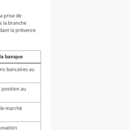
a prise de
s la branche
idant la présence
 la banque
ns bancaires au
 position au
 le marché
nnovation