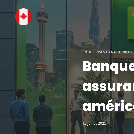
Aller
au
contenu
ENTREPRISES CANADIENNES
Banque 
assura
améric
12 juillet 2025