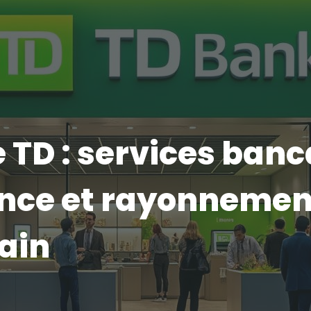
TD : services banc
nce et rayonnemen
ain