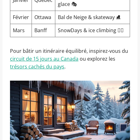
Janvier
Québec
glace 🎭
Février
Ottawa
Bal de Neige & skateway ⛸️
Mars
Banff
SnowDays & ice climbing 🧗‍♂️
Pour bâtir un itinéraire équilibré, inspirez-vous du
circuit de 15 jours au Canada
ou explorez les
trésors cachés du pays
.