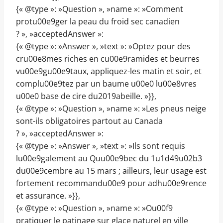
{« @type »: »Question », »name »: »Comment
protu00e9ger la peau du froid sec canadien
? », »acceptedAnswer »:
{« @type »: »Answer », »text »: »Optez pour des
cru00e8mes riches en cu00e9ramides et beurres
vu00e9gu00e9taux, appliquez-les matin et soir, et
complu00e9tez par un baume u00e0 lu00e8vres
u00e0 base de cire du2019abeille. »}},
{« @type »: »Question », »name »: »Les pneus neige
sont-ils obligatoires partout au Canada
? », »acceptedAnswer »:
{« @type »: »Answer », »text »: »Ils sont requis
lu00e9galement au Quu00e9bec du 1u1d49u02b3
du00e9cembre au 15 mars ; ailleurs, leur usage est
fortement recommandu00e9 pour adhu00e9rence
et assurance. »}},
{« @type »: »Question », »name »: »Ou00f9
pratiquer le patinage sur glace naturel en ville