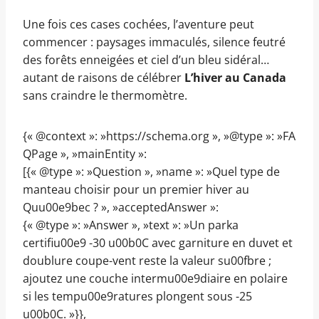
Une fois ces cases cochées, l’aventure peut
commencer : paysages immaculés, silence feutré
des forêts enneigées et ciel d’un bleu sidéral…
autant de raisons de célébrer
L’hiver au Canada
sans craindre le thermomètre.
{« @context »: »https://schema.org », »@type »: »FA
QPage », »mainEntity »:
[{« @type »: »Question », »name »: »Quel type de
manteau choisir pour un premier hiver au
Quu00e9bec ? », »acceptedAnswer »:
{« @type »: »Answer », »text »: »Un parka
certifiu00e9 -30 u00b0C avec garniture en duvet et
doublure coupe-vent reste la valeur su00fbre ;
ajoutez une couche intermu00e9diaire en polaire
si les tempu00e9ratures plongent sous -25
u00b0C. »}},