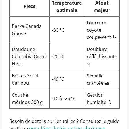
Température
Atout
Pièce
optimale
majeur
Fourrure
Parka Canada
-30 °C
coyote,
Goose
coupe-vent 🌀
Doudoune
Doublure
Columbia Omni-
-20 °C
réfléchissante
Heat
✨
Bottes Sorel
Semelle
-40 °C
Caribou
crantée 🏔️
Couche
Gestion
-10 à -25 °C
mérinos 200 g
humidité 💧
Besoin de détails sur les tailles ? Consultez le guide
pratique
pour bien choisir sa Canada Goose
.