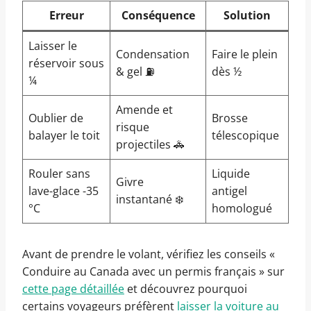
Erreur
Conséquence
Solution
Laisser le
Condensation
Faire le plein
réservoir sous
& gel ⛽
dès ½
¼
Amende et
Oublier de
Brosse
risque
balayer le toit
télescopique
projectiles 🚓
Rouler sans
Liquide
Givre
lave-glace -35
antigel
instantané ❄️
°C
homologué
Avant de prendre le volant, vérifiez les conseils «
Conduire au Canada avec un permis français » sur
cette page détaillée
et découvrez pourquoi
certains voyageurs préfèrent
laisser la voiture au