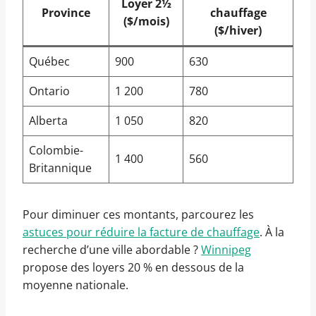
Loyer 2½
Province
chauffage
($/mois)
($/hiver)
Québec
900
630
Ontario
1 200
780
Alberta
1 050
820
Colombie-
1 400
560
Britannique
Pour diminuer ces montants, parcourez les
astuces pour réduire la facture de chauffage
. À la
recherche d’une ville abordable ?
Winnipeg
propose des loyers 20 % en dessous de la
moyenne nationale.