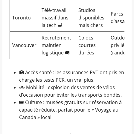
Télé-travail
Studios
Parcs pris
Toronto
massif dans
disponibles,
d’assaut
la tech 💻
mais chers
Recrutement
Colocs
Outdoor
Vancouver
maintien
courtes
privilégié
logistique 🚚
durées
(randonné
🏥 Accès santé : les assurances PVT ont pris en
charge les tests PCR, un vrai plus.
🚲 Mobilité : explosion des ventes de vélos
d’occasion pour éviter les transports bondés.
🎟️ Culture : musées gratuits sur réservation à
capacité réduite, parfait pour le « Voyage au
Canada » local.