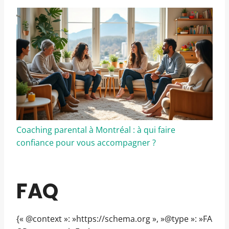
Coaching parental à Montréal : à qui faire
confiance pour vous accompagner ?
FAQ
{« @context »: »https://schema.org », »@type »: »FA