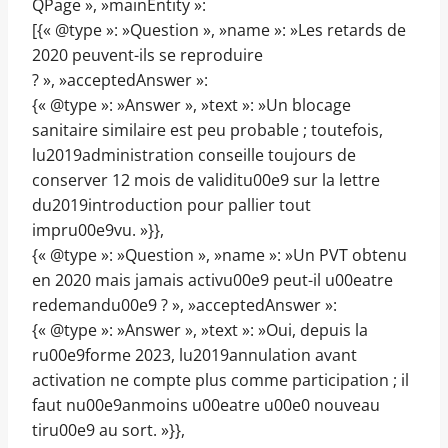
QPage », »mainEntity »:
[{« @type »: »Question », »name »: »Les retards de
2020 peuvent-ils se reproduire
? », »acceptedAnswer »:
{« @type »: »Answer », »text »: »Un blocage
sanitaire similaire est peu probable ; toutefois,
lu2019administration conseille toujours de
conserver 12 mois de validitu00e9 sur la lettre
du2019introduction pour pallier tout
impru00e9vu. »}},
{« @type »: »Question », »name »: »Un PVT obtenu
en 2020 mais jamais activu00e9 peut-il u00eatre
redemandu00e9 ? », »acceptedAnswer »:
{« @type »: »Answer », »text »: »Oui, depuis la
ru00e9forme 2023, lu2019annulation avant
activation ne compte plus comme participation ; il
faut nu00e9anmoins u00eatre u00e0 nouveau
tiru00e9 au sort. »}},