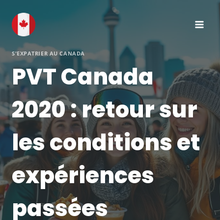
Aller
au
contenu
S'EXPATRIER AU CANADA
PVT Canada
2020 : retour sur
les conditions et
expériences
passées