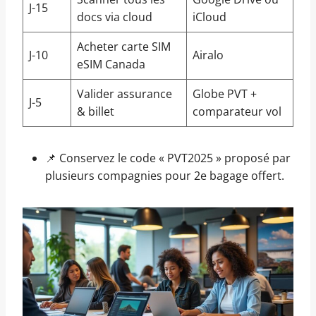
J-15
docs via cloud
iCloud
Acheter carte SIM
J-10
Airalo
eSIM Canada
Valider assurance
Globe PVT +
J-5
& billet
comparateur vol
📌 Conservez le code « PVT2025 » proposé par
plusieurs compagnies pour 2e bagage offert.