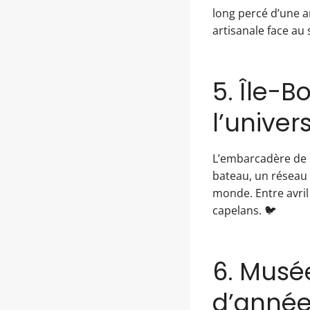
long percé d’une a
artisanale face au 
5. Île-
l’univer
L’embarcadère de 
bateau, un réseau 
monde. Entre avril
capelans. 🐦
6. Musée
d’années