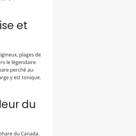
ise et
igineux, plages de
rs le légendaire
hare perché au-
rge y est tonique.
leur du
t phare du Canada.