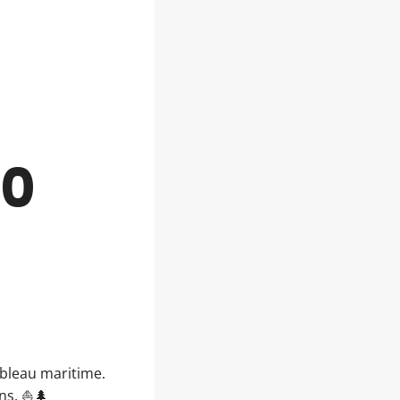
10
ableau maritime.
ons. ⛵🌲