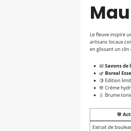
Maur
Le fleuve inspire u
artisans locaux c
en glissant un cli
🛀
Savons de 
🌿
Boreal Esse
🍋 Edition lim
🌸 Crème hydr
💧 Brume toni
🌸 Act
Extrait de boulea