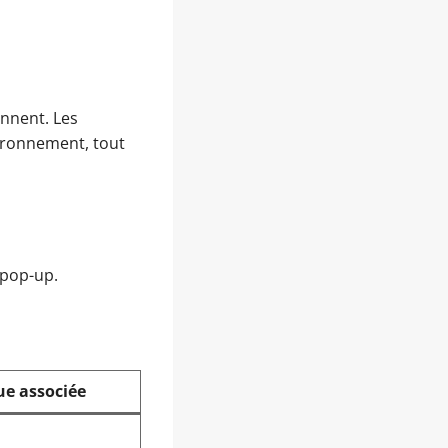
onnent. Les
ironnement, tout
 pop-up.
e associée