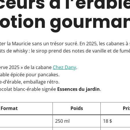
eurs à l’érable
motion gourma
ter la Mauricie sans un trésor sucré. En 2025, les cabanes à
ts de whisky : le sirop prend des notes de vanille et de fumé
erve 2025 » de la cabane
Chez Dany
.
rable épicée pour pancakes.
re-d’érable, emballage rétro.
ocolat blanc-érable signée
Essences du jardin
.
 Format
Poids
Pr
250 ml
18 $