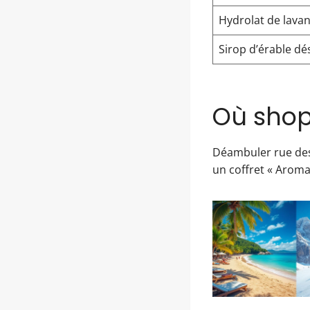
Hydrolat de lava
Sirop d’érable d
Où shop
Déambuler rue des
un coffret « Aroma