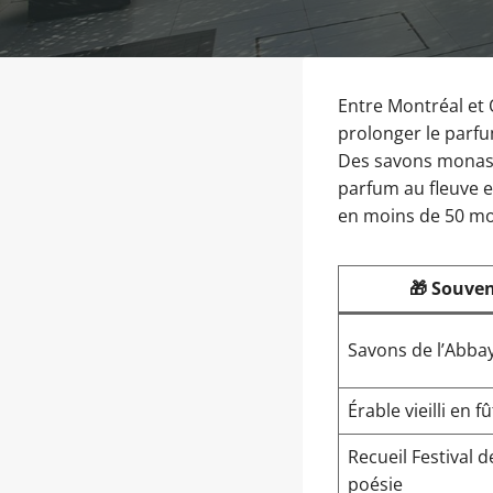
Entre Montréal et 
prolonger le parf
Des savons monasti
parfum au fleuve et
en moins de 50 mo
🎁 Souven
Savons de l’Abba
Érable vieilli en fû
Recueil Festival d
poésie