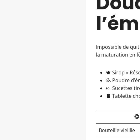
Douc
l’é
Impossible de quit
la maturation en fû
🍁 Sirop « Rés
🥞 Poudre d’é
🍬 Sucettes ti
🍫 Tablette ch
😋
Bouteille vieillie