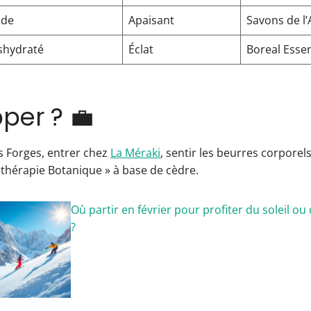
nde
Apaisant
Savons de l
éshydraté
Éclat
Boreal Essen
per ? 💼
 Forges, entrer chez
La Méraki
, sentir les beurres corporels
thérapie Botanique » à base de cèdre.
Où partir en février pour profiter du soleil ou
?