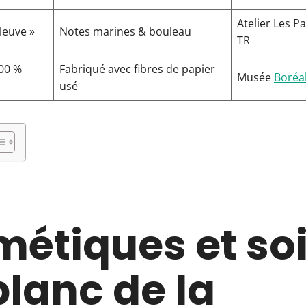
Atelier Les 
leuve »
Notes marines & bouleau
TR
100 %
Fabriqué avec fibres de papier
Musée
Boréal
usé
étiques et soi
 blanc de la