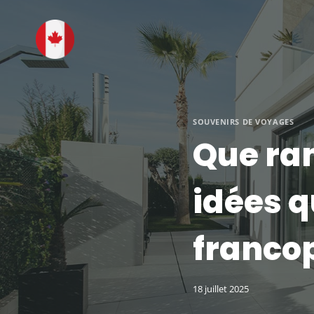
Aller
au
contenu
SOUVENIRS DE VOYAGES
Que ram
idées q
franco
18 juillet 2025