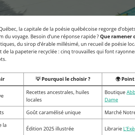
Québec, la capitale de la poésie québécoise regorge d’objet
um du voyage. Besoin d’une réponse rapide ?
Que ramener de
ques, du sirop d’érable millésimé, un recueil de poésie loc
 de la papeterie recyclée : cinq trouvailles qui font rayonn
ts.
ir
💡 Pourquoi le choisir ?
🌍 Point
Recettes ancestrales, huiles
Boutique
Abb
ye
locales
Dame
ts
Goût caramélisé unique
Marché Notr
e la
Édition 2025 illustrée
Librarie
L’Ex