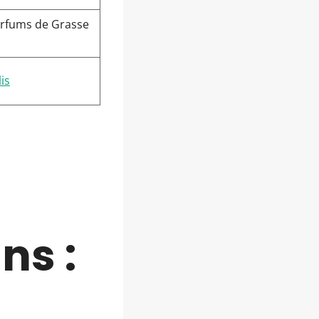
Parfums de Grasse
is
ns :