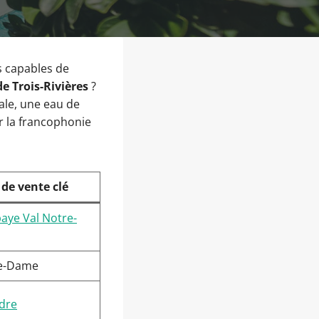
s capables de
 Trois-Rivières
?
ale, une eau de
er la francophonie
 de vente clé
aye Val Notre-
e-Dame
èdre