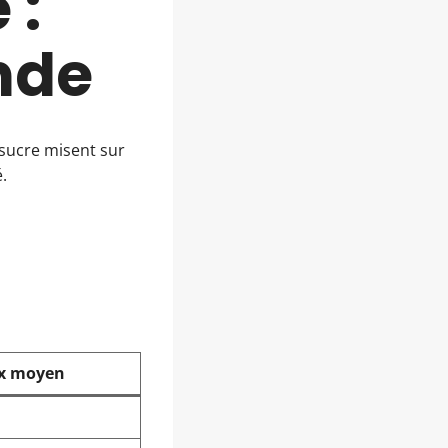
 :
nde
 sucre misent sur
.
ix moyen