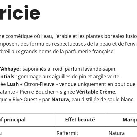
icie
ne cosmétique où l’eau, l’érable et les plantes boréales fusi
omposent des formules respectueuses de la peau et de l’env
n d’œil aux grands noms de la parfumerie française.
l’Abbaye
: saponifiés à froid, parfum lavande-sapin.
ntials
: gommage aux aiguilles de pin et argile verte.
itée
Lush
« Citron-Fleuve » vendue uniquement en boutique
atante « Pierre-Boucher » signée
Véritable Crème
.
que « Rive-Ouest » par
Natura
, eau distillée de saule blanc.
if principal
Effet beauté
Marqu
u
Raffermit
Natura