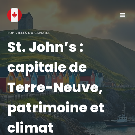
Aller
au
contenu
TOP VILLES DU CANADA
St. John’s :
capitale de
Terre-Neuve,
patrimoine et
climat