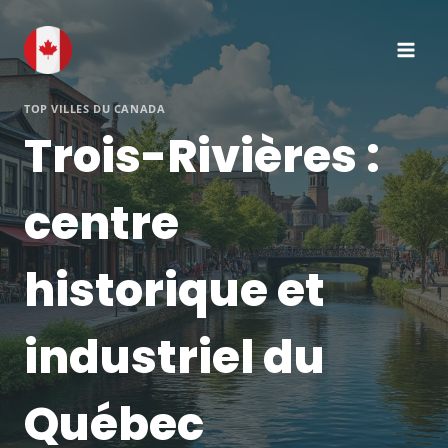
Aller
au
contenu
TOP VILLES DU CANADA
Trois-Rivières :
centre
historique et
industriel du
Québec